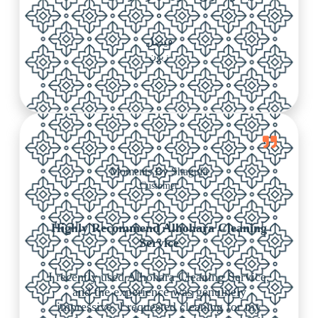
فيصل
زبون
Moments By Shagufa
Customer
Highly Recommend Alhohara Cleaning
Service
I recently used Alhohara Cleaning Service,
and the experience was genuinely
impressive. I requested cleaning for my