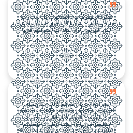
شكرا الجوهرة على اتقانكم .. كل شي رجع
جديد ونظيف .. شكرا لك اخوي اسامه وشكرا
لكل الفريق .. وان شاء الله اشوفكم قريبا
خديجة الحسن
زبونة
بصراحة تجربتي معاكم كانت جداً جميلة،
الفريق مره كويس وشغلهم نظيف ومنضبطين
في الموعد 👌🏼 والمعطر اللي استخدمتوه
خطيييير مرررره! ريحته تجنن 😍 يعطيكم
العافية وما راح تكون آخر مرة إن شاء الله 💙