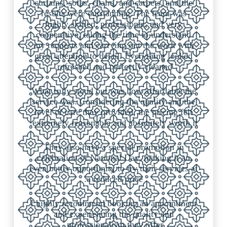
curtains, sofas, chairs, and carpets, and the
results were outstanding. The team was
highly skilled, professional, and very
cooperative, taking the time to understand
my requests and carrying out the work with
great attention to detail. Everything looked
refreshed and perfectly cleaned.
What truly stood out was how affordable the
service was. Considering the quality and the
level of care they provided, the pricing felt
extremely reasonable and absolutely worth it.
They also have a special promotion in
celebration of National Day, making it an
even better opportunity to try their services at
a reduced price.
I highly recommend booking an appointment
and experiencing the quality and
professionalism they offer.