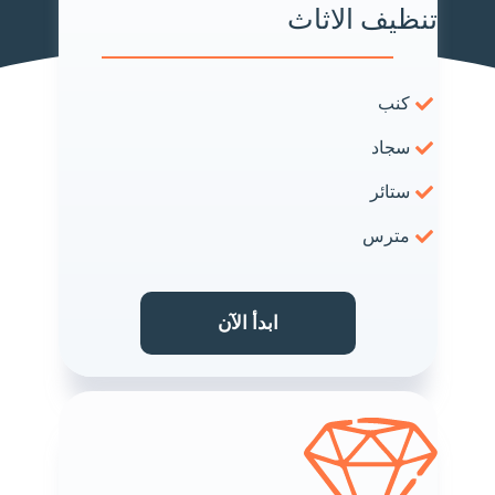
تنظيف الاثاث
كنب
سجاد
ستائر
مترس
ابدأ الآن