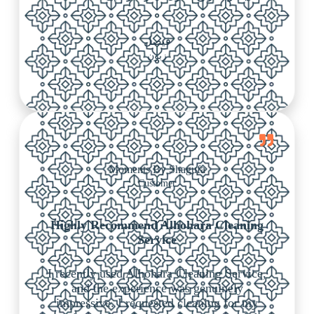
فيصل
زبون
Moments By Shagufa
Customer
Highly Recommend Alhohara Cleaning
Service
I recently used Alhohara Cleaning Service,
and the experience was genuinely
impressive. I requested cleaning for my