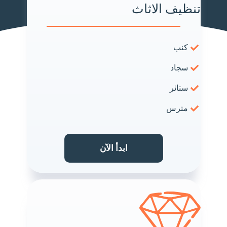
تنظيف الاثاث
كنب
سجاد
ستائر
مترس
ابدأ الآن