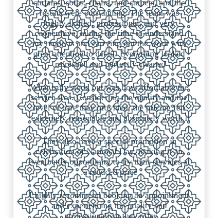
curtains, sofas, chairs, and carpets, and the
results were outstanding. The team was
highly skilled, professional, and very
cooperative, taking the time to understand
my requests and carrying out the work with
great attention to detail. Everything looked
refreshed and perfectly cleaned.
What truly stood out was how affordable the
service was. Considering the quality and the
level of care they provided, the pricing felt
extremely reasonable and absolutely worth it.
They also have a special promotion in
celebration of National Day, making it an
even better opportunity to try their services at
a reduced price.
I highly recommend booking an appointment
and experiencing the quality and
professionalism they offer.