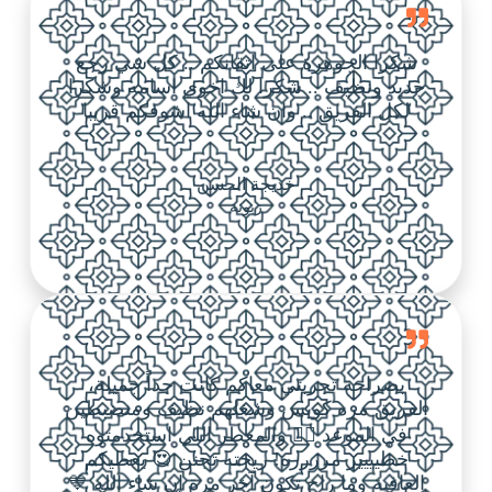
شكرا الجوهرة على اتقانكم .. كل شي رجع
جديد ونظيف .. شكرا لك اخوي اسامه وشكرا
لكل الفريق .. وان شاء الله اشوفكم قريبا
خديجة الحسن
زبونة
بصراحة تجربتي معاكم كانت جداً جميلة،
الفريق مره كويس وشغلهم نظيف ومنضبطين
في الموعد 👌🏼 والمعطر اللي استخدمتوه
خطيييير مرررره! ريحته تجنن 😍 يعطيكم
العافية وما راح تكون آخر مرة إن شاء الله 💙