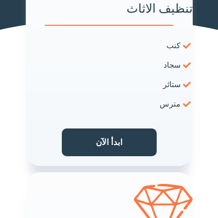
تنظيف الاثاث
كنب
سجاد
ستائر
مترس
ابدأ الآن