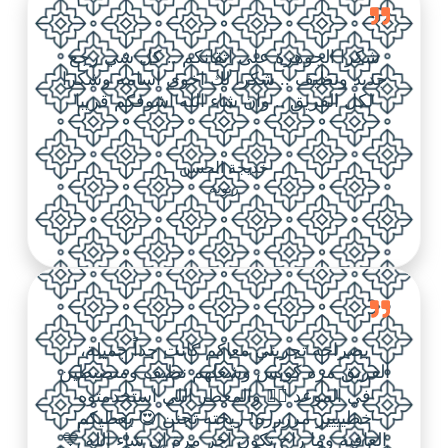
شكرا الجوهرة على اتقانكم .. كل شي رجع
جديد ونظيف .. شكرا لك اخوي اسامه وشكرا
لكل الفريق .. وان شاء الله اشوفكم قريبا
خديجة الحسن
زبونة
بصراحة تجربتي معاكم كانت جداً جميلة،
الفريق مره كويس وشغلهم نظيف ومنضبطين
في الموعد 👌🏼 والمعطر اللي استخدمتوه
خطيييير مرررره! ريحته تجنن 😍 يعطيكم
العافية وما راح تكون آخر مرة إن شاء الله 💙