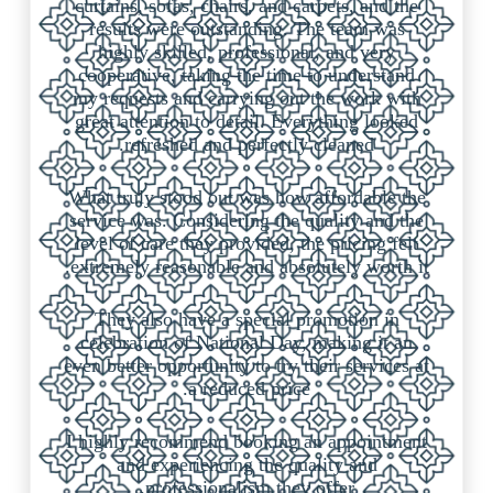
curtains, sofas, chairs, and carpets, and the
results were outstanding. The team was
highly skilled, professional, and very
cooperative, taking the time to understand
my requests and carrying out the work with
great attention to detail. Everything looked
refreshed and perfectly cleaned.
What truly stood out was how affordable the
service was. Considering the quality and the
level of care they provided, the pricing felt
extremely reasonable and absolutely worth it.
They also have a special promotion in
celebration of National Day, making it an
even better opportunity to try their services at
a reduced price.
I highly recommend booking an appointment
and experiencing the quality and
professionalism they offer.