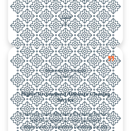
فيصل
زبون
Moments By Shagufa
Customer
Highly Recommend Alhohara Cleaning
Service
I recently used Alhohara Cleaning Service,
and the experience was genuinely
impressive. I requested cleaning for my