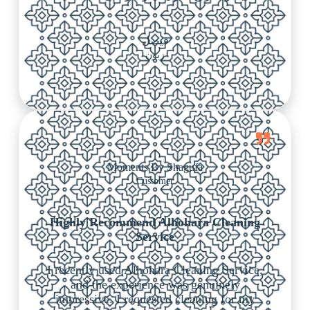
فيصل
زبون
Moments By Shagufa
Customer
Highly Recommend Alhohara Cleaning
Service
I recently used Alhohara Cleaning Service,
and the experience was genuinely
impressive. I requested cleaning for my