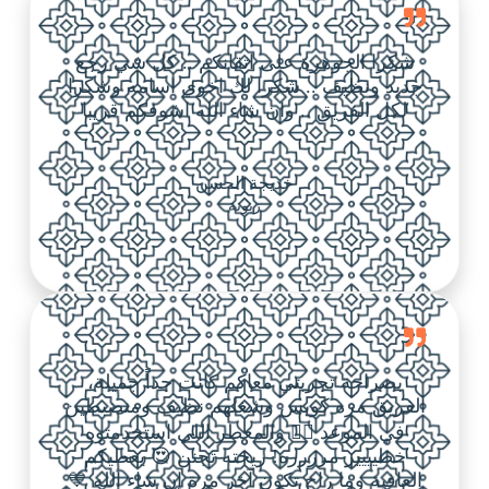
شكرا الجوهرة على اتقانكم .. كل شي رجع
جديد ونظيف .. شكرا لك اخوي اسامه وشكرا
لكل الفريق .. وان شاء الله اشوفكم قريبا
خديجة الحسن
زبونة
بصراحة تجربتي معاكم كانت جداً جميلة،
الفريق مره كويس وشغلهم نظيف ومنضبطين
في الموعد 👌🏼 والمعطر اللي استخدمتوه
خطيييير مرررره! ريحته تجنن 😍 يعطيكم
العافية وما راح تكون آخر مرة إن شاء الله 💙