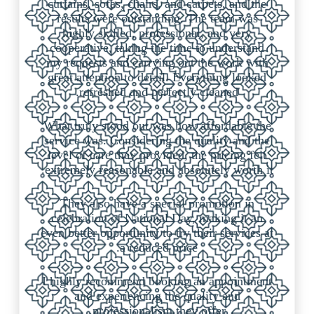
curtains, sofas, chairs, and carpets, and the
results were outstanding. The team was
highly skilled, professional, and very
cooperative, taking the time to understand
my requests and carrying out the work with
great attention to detail. Everything looked
refreshed and perfectly cleaned.
What truly stood out was how affordable the
service was. Considering the quality and the
level of care they provided, the pricing felt
extremely reasonable and absolutely worth it.
They also have a special promotion in
celebration of National Day, making it an
even better opportunity to try their services at
a reduced price.
I highly recommend booking an appointment
and experiencing the quality and
professionalism they offer.