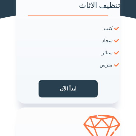
تنظيف الاثاث
كنب
سجاد
ستائر
مترس
ابدأ الآن