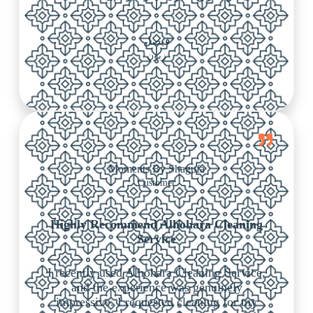
فيصل
زبون
Moments By Shagufa
Customer
Highly Recommend Alhohara Cleaning
Service
I recently used Alhohara Cleaning Service,
and the experience was genuinely
impressive. I requested cleaning for my