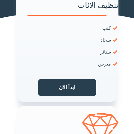
تنظيف الاثاث
كنب
سجاد
ستائر
مترس
ابدأ الآن