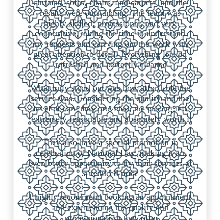
curtains, sofas, chairs, and carpets, and the
results were outstanding. The team was
highly skilled, professional, and very
cooperative, taking the time to understand
my requests and carrying out the work with
great attention to detail. Everything looked
refreshed and perfectly cleaned.
What truly stood out was how affordable the
service was. Considering the quality and the
level of care they provided, the pricing felt
extremely reasonable and absolutely worth it.
They also have a special promotion in
celebration of National Day, making it an
even better opportunity to try their services at
a reduced price.
I highly recommend booking an appointment
and experiencing the quality and
professionalism they offer.