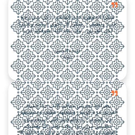
شكرا الجوهرة على اتقانكم .. كل شي رجع
جديد ونظيف .. شكرا لك اخوي اسامه وشكرا
لكل الفريق .. وان شاء الله اشوفكم قريبا
خديجة الحسن
زبونة
بصراحة تجربتي معاكم كانت جداً جميلة،
الفريق مره كويس وشغلهم نظيف ومنضبطين
في الموعد 👌🏼 والمعطر اللي استخدمتوه
خطيييير مرررره! ريحته تجنن 😍 يعطيكم
العافية وما راح تكون آخر مرة إن شاء الله 💙